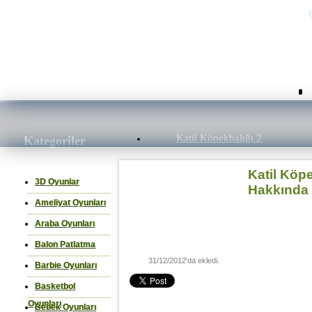
Katil Köpekbalığı 2
Kategoriler
Katil Köp
3D Oyunlar
Hakkında
Ameliyat Oyunları
Araba Oyunları
Balon Patlatma
31/12/2012'da ekledi.
Barbie Oyunları
Basketbol
Oyunları
Bebek Oyunları