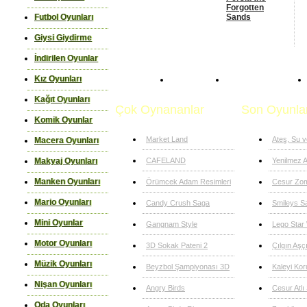
Forgotten
Sands
Futbol Oyunları
Giysi Giydirme
İndirilen Oyunlar
Kız Oyunları
Anasayfa
Macera Oyunları
Kağıt Oyunları
Çok Oynananlar
Son Oyunla
Komik Oyunlar
Market Land
Ateş, Su 
Macera Oyunları
CAFELAND
Yenilmez A
Makyaj Oyunları
Manken Oyunları
Örümcek Adam Resimleri
Cesur Zom
Mario Oyunları
Candy Crush Saga
Smileys S
Mini Oyunlar
Gangnam Style
Lego Star
Motor Oyunları
3D Sokak Pateni 2
Çılgın Aşç
Müzik Oyunları
Beyzbol Şampiyonası 3D
Kaleyi Ko
Nişan Oyunları
Angry Birds
Cesur Atlı
Oda Oyunları