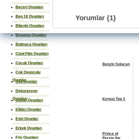
Beceri Oyunları
Yorumlar {
1
}
Ben 10 Oyunları
Bilardo Oyunları
Boyama Oyunları
Bulmaca Oyunları
Benzer Oyunlar
Çizgi Film Oyunları
Çocuk Oyunları
Benzin Solucan
Çok Oyunculu
Oyunlar
Dini Oyunlar
Dekorasyon
Oyunları
Kırmızı Top 3
Dövüş Oyunları
Eğitici Oyunlar
Eski Oyunlar
Erkek Oyunları
Prince of
Friv Oyunları
Persia the