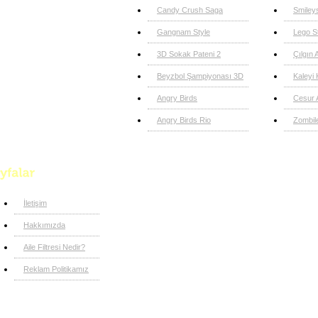
Candy Crush Saga
Smiley
Gangnam Style
Lego S
3D Sokak Pateni 2
Çılgın
Beyzbol Şampiyonası 3D
Kaleyi
Angry Birds
Cesur 
Angry Birds Rio
Zombil
İletişim
Hakkımızda
Aile Filtresi Nedir?
Reklam Politikamız