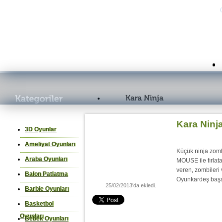
Kara Ninj
3D Oyunlar
Ameliyat Oyunları
Küçük ninja zomb
Araba Oyunları
MOUSE ile fırlat
veren, zombileri 
Balon Patlatma
Oyunkardeş başarı
25/02/2013'da ekledi.
Barbie Oyunları
Basketbol
Oyunları
Bebek Oyunları