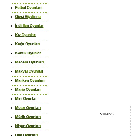
Futbol Oyunları
Giysi Giydirme
İndirilen Oyunlar
Kız Oyunları
Kağıt Oyunları
Komik Oyunlar
Macera Oyunları
Makyaj Oyunları
Manken Oyunları
Mario Oyunları
Mini Oyunlar
Motor Oyunları
Vuran 5
Müzik Oyunları
Nişan Oyunları
Oda Oyunları