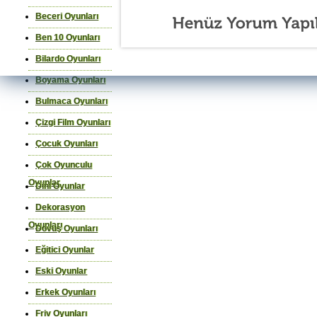
Beceri Oyunları
Ben 10 Oyunları
Bilardo Oyunları
Boyama Oyunları
Bulmaca Oyunları
Çizgi Film Oyunları
Çocuk Oyunları
Çok Oyunculu
Oyunlar
Dini Oyunlar
Dekorasyon
Oyunları
Dövüş Oyunları
Eğitici Oyunlar
Eski Oyunlar
Erkek Oyunları
Friv Oyunları