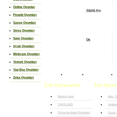
Online Oyunlar
Silahlı Ayı
Penaltı Oyunları
Savaş Oyunları
Stres Oyunları
Spor Oyunları
Ok
Uçak Oyunları
Webcam Oyunları
Yemek Oyunları
Yap Boz Oyunları
Anasayfa
Nişan Oyunları
Zeka Oyunları
Market Land
Ateş, 
CAFELAND
Yenilm
Örümcek Adam Resimleri
Cesur 