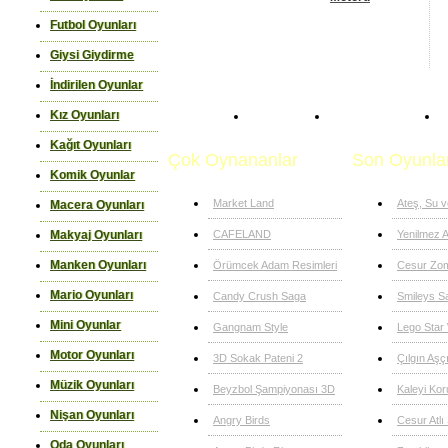
Futbol Oyunları
Giysi Giydirme
İndirilen Oyunlar
Kız Oyunları
Anasayfa
Motor Oyunları
Kağıt Oyunları
Çok Oynananlar
Son Oyunla
Komik Oyunlar
Market Land
Ateş, Su 
Macera Oyunları
CAFELAND
Yenilmez A
Makyaj Oyunları
Manken Oyunları
Örümcek Adam Resimleri
Cesur Zom
Mario Oyunları
Candy Crush Saga
Smileys S
Mini Oyunlar
Gangnam Style
Lego Star
Motor Oyunları
3D Sokak Pateni 2
Çılgın Aşç
Müzik Oyunları
Beyzbol Şampiyonası 3D
Kaleyi Ko
Nişan Oyunları
Angry Birds
Cesur Atlı
Oda Oyunları