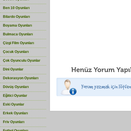
Ben 10 Oyunları
Bilardo Oyunları
Boyama Oyunları
Bulmaca Oyunları
Çizgi Film Oyunları
Çocuk Oyunları
Çok Oyunculu Oyunlar
Dini Oyunlar
Dekorasyon Oyunları
Dövüş Oyunları
Eğitici Oyunlar
Eski Oyunlar
Erkek Oyunları
Friv Oyunları
Futbol Oyunları