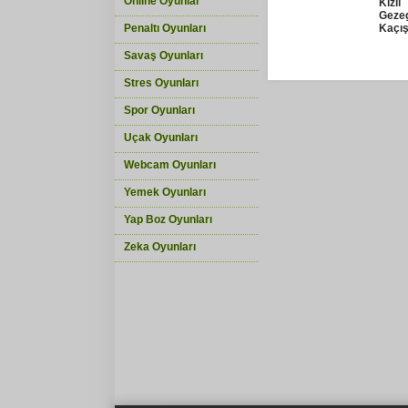
Online Oyunlar
Kızıl
Geze
Penaltı Oyunları
Kaçı
Savaş Oyunları
Stres Oyunları
Spor Oyunları
Uçak Oyunları
Webcam Oyunları
Yemek Oyunları
Yap Boz Oyunları
Zeka Oyunları