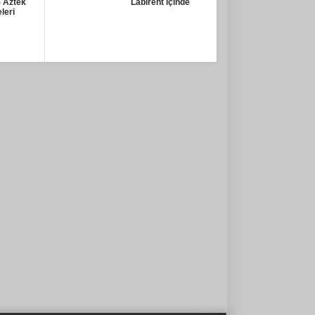
 Aztek
Labirent içinde
leri