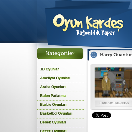
3D Oyunlar
Ameliyat Oyunları
Araba Oyunları
Balon Patlatma
01/01/2013'da ekledi.
Barbie Oyunları
Basketbol Oyunları
Bebek Oyunları
Beceri Oyunları