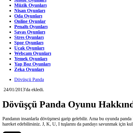
Müzik Oyunları
Nişan Oyunları
Oda Oyunları
Online Oyunlar
Penaltı Oyunları
Savaş Oyunları
Stres Oyunları
Spor Oyunları
Uçak Oyunları
Webcam Oyunları
Yemek Oyunları
Yap Boz Oyunları
Zeka Oyunları
Dövüşçü Panda
24/01/2013'da ekledi.
Dövüşçü Panda Oyunu Hakkın
Pandanın insanlarla dövüşmesi garip gelebilir. Ama bu oyunda panda 
hareket edebilirsiniz. J, K, U, I tuşlarını da pandayı savunmak için kul