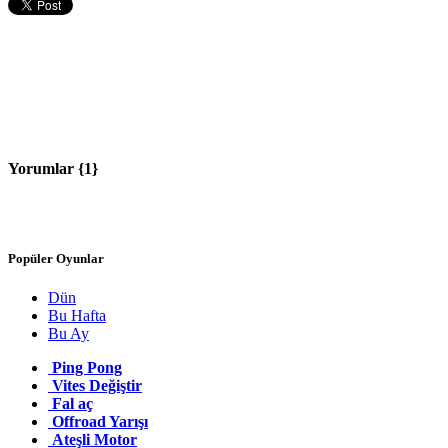
Yorumlar {
1
}
Popüler Oyunlar
Dün
Bu Hafta
Bu Ay
Ping Pong
Vites Değiştir
Fal aç
Offroad Yarışı
Ateşli Motor