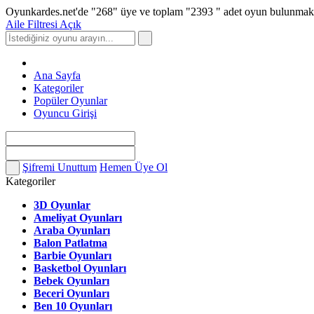
Oyunkardes.net'de
"268"
üye ve toplam
"2393 "
adet oyun bulunmakt
Aile Filtresi Açık
Ana Sayfa
Kategoriler
Popüler Oyunlar
Oyuncu Girişi
Şifremi Unuttum
Hemen Üye Ol
Kategoriler
3D Oyunlar
Ameliyat Oyunları
Araba Oyunları
Balon Patlatma
Barbie Oyunları
Basketbol Oyunları
Bebek Oyunları
Beceri Oyunları
Ben 10 Oyunları