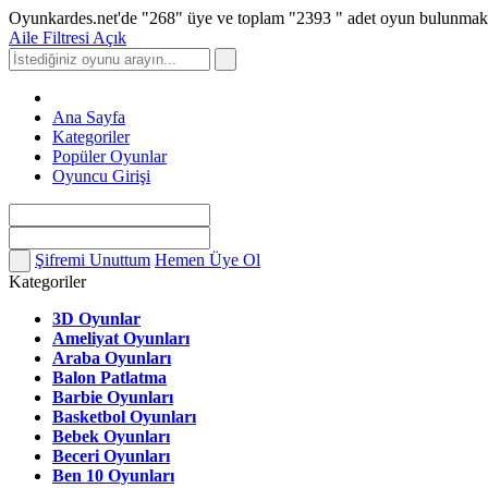
Oyunkardes.net'de
"268"
üye ve toplam
"2393 "
adet oyun bulunmakt
Aile Filtresi Açık
Ana Sayfa
Kategoriler
Popüler Oyunlar
Oyuncu Girişi
Şifremi Unuttum
Hemen Üye Ol
Kategoriler
3D Oyunlar
Ameliyat Oyunları
Araba Oyunları
Balon Patlatma
Barbie Oyunları
Basketbol Oyunları
Bebek Oyunları
Beceri Oyunları
Ben 10 Oyunları