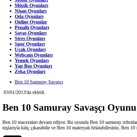
Müzik Oyunları
Nişan Oyunları
Oda Oyunları
Online Oyunlar
Penaltı Oyunları
Savaş Oyunları
Stres Oyunları
Spor Oyunları
Uçak Oyunları
Webcam Oyunları
Yemek Oyunları
Yap Boz Oyunları
Zeka Oyunları
Ben 10 Samuray Savaşçı
03/01/2013'da ekledi.
Ben 10 Samuray Savaşçı Oyun
Ben 10 maceraları devam ediyor. Bu oyunda Ben 10 samuray robotlarla m
tuşlarıyla kılıç çıkarabilir ve Ben 10 materyalı fırlatabilirsiniz. Ben 