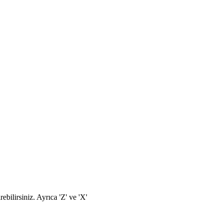
ilirsiniz. Ayrıca 'Z' ve 'X'