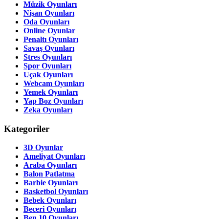
Müzik Oyunları
Nişan Oyunları
Oda Oyunları
Online Oyunlar
Penaltı Oyunları
Savaş Oyunları
Stres Oyunları
Spor Oyunları
Uçak Oyunları
Webcam Oyunları
Yemek Oyunları
Yap Boz Oyunları
Zeka Oyunları
Kategoriler
3D Oyunlar
Ameliyat Oyunları
Araba Oyunları
Balon Patlatma
Barbie Oyunları
Basketbol Oyunları
Bebek Oyunları
Beceri Oyunları
Ben 10 Oyunları