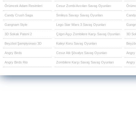
Örümcek Adam Resimleri
Cesur Zombi Avcıları Savaş Oyunları
Örümc
Candy Crush Saga
Smileys Savaşı Savaş Oyunları
Candy
Gangnam Style
Lego Star Wars 3 Savaş Oyunları
Gangn
3D Sokak Pateni 2
Çılgın Aşçı Zombilere Karşı Savaş Oyunları
3D Sok
Beyzbol Şampiyonası 3D
Kaleyi Koru Savaş Oyunları
Beyzb
Angry Birds
Cesur Atlı Şövalye Savaş Oyunları
Angry 
Angry Birds Rio
Zombilere Karşı Savaş Savaş Oyunları
Angry 