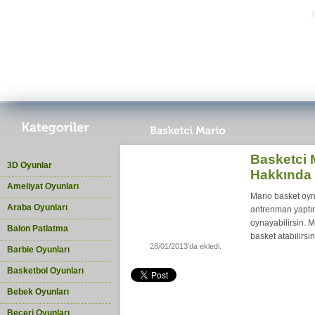
Basketci 
3D Oyunlar
Hakkında
Ameliyat Oyunları
Mario basket oyn
Araba Oyunları
antrenman yaptı
oynayabilirsin. M
Balon Patlatma
basket atabilirsi
28/01/2013'da ekledi.
Barbie Oyunları
Basketbol Oyunları
Bebek Oyunları
Beceri Oyunları