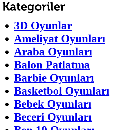
3D Oyunlar
Ameliyat Oyunları
Araba Oyunları
Balon Patlatma
Barbie Oyunları
Basketbol Oyunları
Bebek Oyunları
Beceri Oyunları
Ben 10 Oyunları