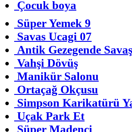
Çocuk boya
Süper Yemek 9
Savas Ucagi 07
Antik Gezegende Savaş
Vahşi Dövüş
Manikür Salonu
Ortaçağ Okçusu
Simpson Karikatürü Y
Uçak Park Et
Süper Madenci