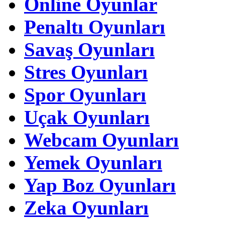
Online Oyunlar
Penaltı Oyunları
Savaş Oyunları
Stres Oyunları
Spor Oyunları
Uçak Oyunları
Webcam Oyunları
Yemek Oyunları
Yap Boz Oyunları
Zeka Oyunları