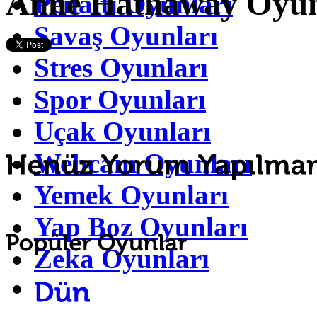
Anne Hathaway Oyu
Penaltı Oyunları
Savaş Oyunları
Stres Oyunları
Spor Oyunları
Uçak Oyunları
Webcam Oyunları
Yemek Oyunları
Yap Boz Oyunları
Zeka Oyunları