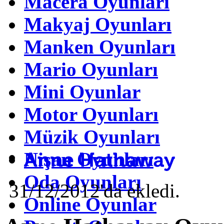
Macera Oyunları
Makyaj Oyunları
Manken Oyunları
Mario Oyunları
Mini Oyunlar
Motor Oyunları
Müzik Oyunları
Nişan Oyunları
Oda Oyunları
31/12/2012'da ekledi.
Online Oyunlar