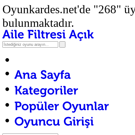
Oyunkardes.net'de
"268"
üy
bulunmaktadır.