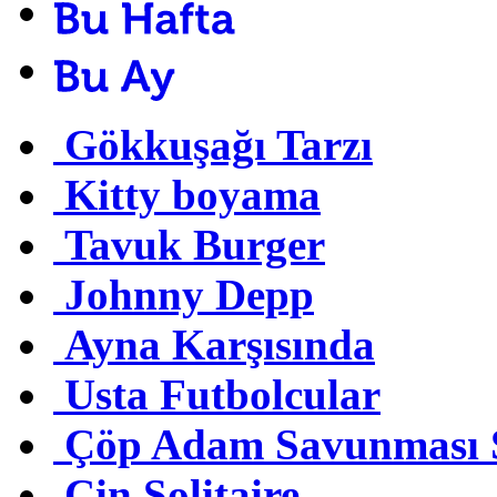
Gökkuşağı Tarzı
Kitty boyama
Tavuk Burger
Johnny Depp
Ayna Karşısında
Usta Futbolcular
Çöp Adam Savunması 
Çin Solitaire