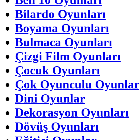
Bilardo Oyunları
Boyama Oyunları
Bulmaca Oyunları
Çizgi Film Oyunları
Çocuk Oyunları
Çok Oyunculu Oyunlar
Dini Oyunlar
Dekorasyon Oyunları
Dövüş Oyunları